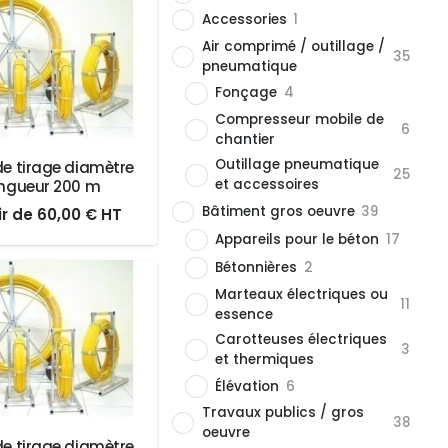
Accessories
1
Air comprimé / outillage /
35
pneumatique
Fonçage
4
Compresseur mobile de
6
chantier
Outillage pneumatique
 de tirage diamètre
25
et accessoires
longueur 200 m
Bâtiment gros oeuvre
39
Le
Le
ir de
60,00
€
HT
Appareils pour le béton
17
prix
prix
Bétonnières
2
initial
actuel
Marteaux électriques ou
était :
est :
11
essence
60,00 €.
60,00 €.
Carotteuses électriques
3
et thermiques
Élévation
6
Travaux publics / gros
38
oeuvre
 de tirage diamètre