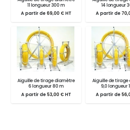
11 longueur 300 m
14 longueur 
Le
Le
Le
A partir de
69,00
€
HT
A partir de
70,
prix
prix
prix
initial
actuel
init
était :
est :
étai
69,00 €.
69,00 €.
70,
Aiguille de tirage diamètre
Aiguille de tirag
6 longueur 80 m
9,0 longueur 
Le
Le
Le
A partir de
53,00
€
HT
A partir de
56,
prix
prix
prix
initial
actuel
init
était :
est :
étai
53,00 €.
53,00 €.
56,