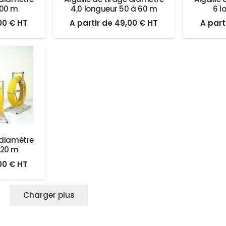
300 m
4,0 longueur 50 à 60 m
6 l
Le
Le
Le
00
€
HT
A partir de
49,00
€
HT
A part
prix
prix
prix
ial
actuel
initial
actuel
t :
est :
était :
est :
00 €.
70,00 €.
49,00 €.
49,00 €.
e diamètre
120 m
Le
00
€
HT
prix
ial
actuel
Charger plus
t :
est :
00 €.
56,00 €.