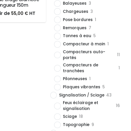
Balayeuses
3
ongueur 150m
Chargeuses
3
Le
Le
ir de
55,00
€
HT
Pose bordures
1
prix
prix
Remorques
7
initial
actuel
Tonnes à eau
5
était :
est :
Compacteur à main
1
55,00 €.
55,00 €.
Compacteurs auto-
11
portés
Compacteurs de
1
tranchées
Pilonneuses
1
Plaques vibrantes
5
Signalisation / Sciage
43
Feux éclairage et
16
signalisation
Sciage
18
Topographie
9