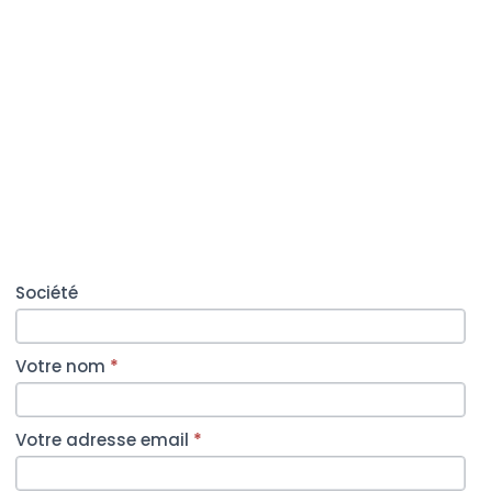
Contactez
Société
nous
Votre nom
*
Votre adresse email
*