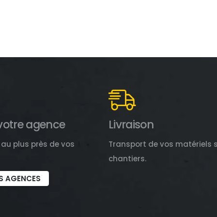
votre agence
Livraison
au plus près de vos
Transport de vos matériels 
chantiers.
S AGENCES