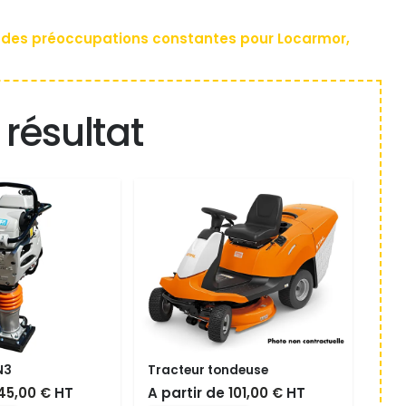
ce : des préoccupations constantes pour Locarmor,
résultat
N3
Tracteur tondeuse
Le
Le
Le
Le
45,00
€
HT
A partir de
101,00
€
HT