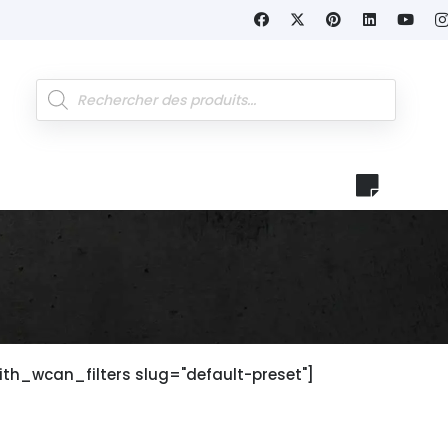
Recherche
de
produits
ith_wcan_filters slug="default-preset"]