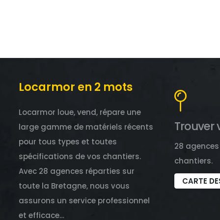
Locarmor en 2 mots
Locarmor loue, vend, répare une
Trouver 
large gamme de matériels récents
pour tous types et toutes
28 agences 
spécifications de vos chantiers.
chantiers.
Avec 28 agences réparties sur
CARTE DE
toute la Bretagne, nous vous
assurons un service professionnel
et efficace…