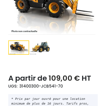
Le
Le
A partir de
109,00
€
HT
prix
prix
UGS:
31400300-JCB541-70
initial
actuel
était :
est :
* Prix par jour ouvré pour une location 
minimum de plus de 16 jours. Tarifs pros, 