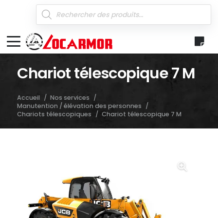
Recherche
de
produits
Chariot télescopique 7 M
Accueil
/
Nos services
/
Manutention / élévation des personnes
/
Chariots télescopiques
/
Chariot télescopique 7 M