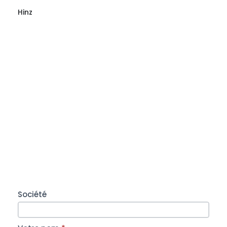
Hinz
Agence
Société
Saint-
Malo