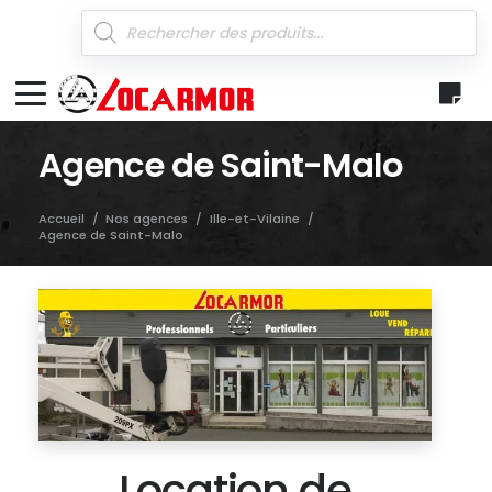
Recherche
de
produits
Agence de Saint-Malo
Accueil
/
Nos agences
/
Ille-et-Vilaine
/
Agence de Saint-Malo
Location de