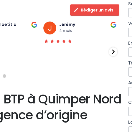
A
S
Q
Rédiger un avis
N
V
laetitia
Jérémy
4 mois
E
T
A
l BTP à Quimper Nord
C
agence d’origine
L