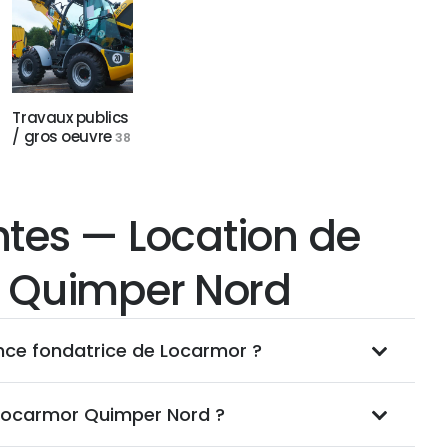
Travaux publics
/ gros oeuvre
38
ntes — Location de
à Quimper Nord
nce fondatrice de Locarmor ?
 Locarmor Quimper Nord ?