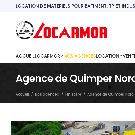
LOCATION DE MATERIELS POUR BATIMENT, TP ET INDUS
ACCUEIL
LOCARMOR
NOS AGENCES
LOCATION
VENT
Agence de Quimper Nor
Accueil
/
Nos agences
/
Finistère
/
Agence de Quimper Nord