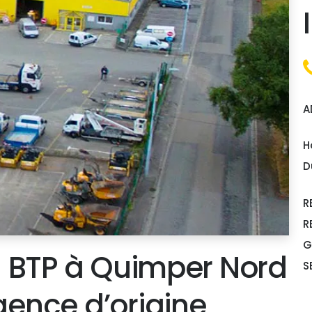
A
H
D
R
R
G
l BTP à Quimper Nord
S
agence d’origine