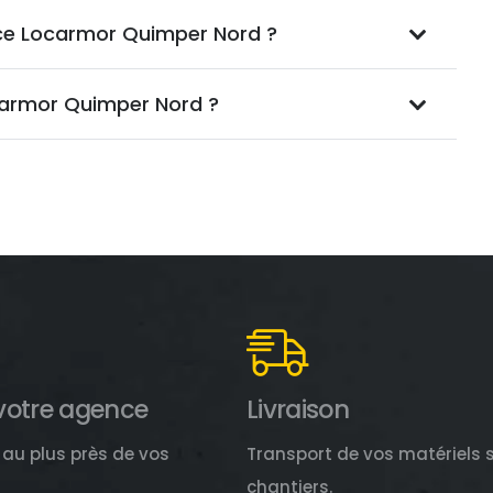
ence Locarmor Quimper Nord ?
carmor Quimper Nord ?
votre agence
Livraison
au plus près de vos
Transport de vos matériels 
chantiers.