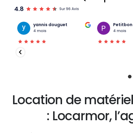
4.8
Sur 96 Avis
yannis douguet
Petitbon 
4 mois
4 mois
s bon
Location de matérie
: Locarmor, l’