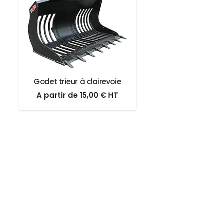
Godet trieur à clairevoie
Le
Le
A partir de
15,00
€
HT
prix
prix
initial
actuel
était :
est :
15,00 €.
15,00 €.