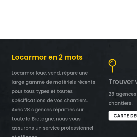
Locarmor en 2 mots
Locarmor loue, vend, répare une
Trouver 
large gamme de matériels récents
pour tous types et toutes
28 agences 
spécifications de vos chantiers.
chantiers.
Avec 28 agences réparties sur
CARTE DE
toute la Bretagne, nous vous
assurons un service professionnel