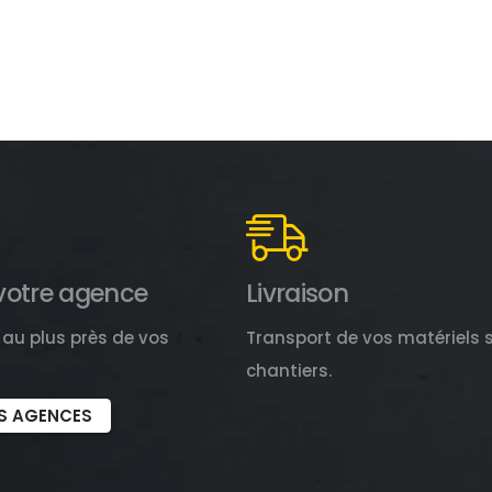
votre agence
Livraison
au plus près de vos
Transport de vos matériels 
chantiers.
S AGENCES