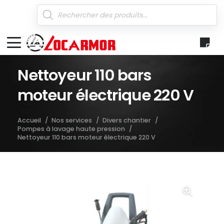
Recherche
de
produits
Nettoyeur 110 bars
moteur électrique 220 V
Accueil
/
Nos services
/
Divers chantier
/
Pompes à lavage haute pression
/
Nettoyeur 110 bars moteur électrique 220 V