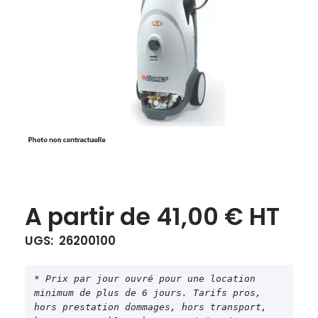
Le
Le
A partir de
41,00
€
HT
prix
prix
UGS:
26200100
initial
actue
était :
est :
* Prix par jour ouvré pour une location 
41,00 €.
41,00 
minimum de plus de 6 jours. Tarifs pros, 
hors prestation dommages, hors transport, 