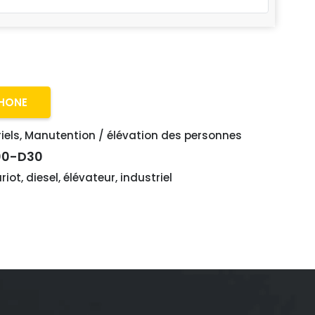
PHONE
iels
,
Manutention / élévation des personnes
00-D30
riot
,
diesel
,
élévateur
,
industriel