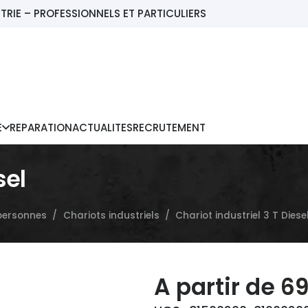
TRIE – PROFESSIONNELS ET PARTICULIERS
E
REPARATION
ACTUALITES
RECRUTEMENT
sel
 personnes
/
Chariots industriels
/
Chariot industriel 3 T Diese
Le
A partir de
6
pr