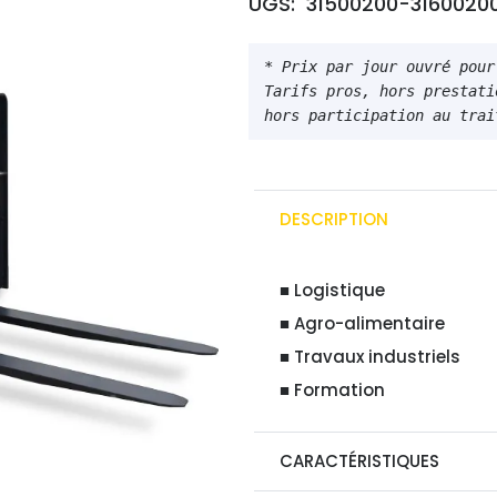
UGS:
31500200-3160020
in
ét
* Prix par jour ouvré pour
69
Tarifs pros, hors prestati
hors participation au trai
DESCRIPTION
■ Logistique
■ Agro-alimentaire
■ Travaux industriels
■ Formation
CARACTÉRISTIQUES