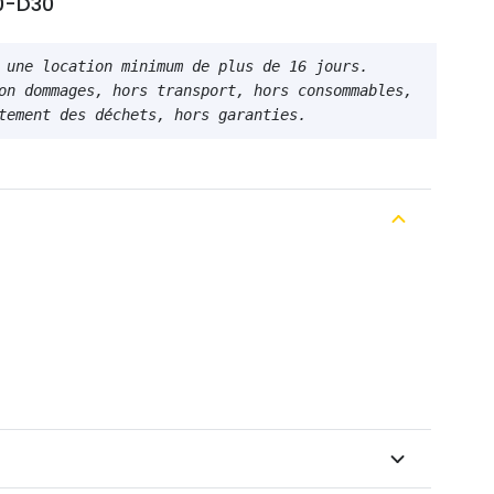
0-D30
itial
actuel
ait :
est :
 une location minimum de plus de 16 jours. 
,00 €.
69,00 €.
on dommages, hors transport, hors consommables, 
tement des déchets, hors garanties.