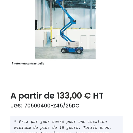
Le
Le
A partir de
133,00
€
HT
prix
prix
UGS:
70500400-Z45/25DC
initial
actuel
était :
est :
* Prix par jour ouvré pour une location 
133,00 €.
133,00 €.
minimum de plus de 16 jours. Tarifs pros, 