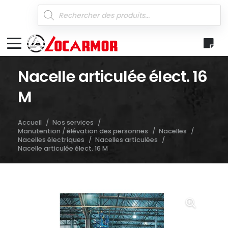
Recherche
de
produits
Nacelle articulée élect. 16
M
Accueil
/
Nos services
/
Manutention / élévation des personnes
/
Nacelles
/
Nacelles électriques
/
Nacelles articulées
/
Nacelle articulée élect. 16 M