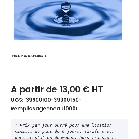
Le
Le
A partir de
13,00
€
HT
prix
prix
UGS:
39900100-39900150-
initial
actuel
Remplissageeneau1000L
était :
est :
13,00 €.
13,00 €.
* Prix par jour ouvré pour une location 
minimum de plus de 6 jours. Tarifs pros, 
hors prestation dommages, hors transport, 