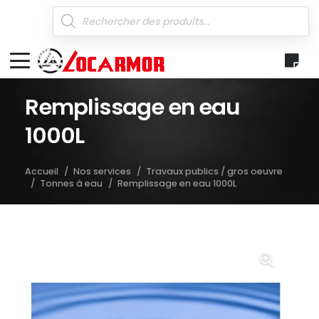
Recherche
de
produits
Remplissage en eau
1000L
Accueil
/
Nos services
/
Travaux publics / gros oeuvre
/
Tonnes à eau
/
Remplissage en eau 1000L