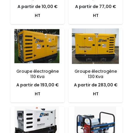
Le
Le
Le
Le
A partir de
10,00
€
A partir de
77,00
€
prix
prix
prix
prix
HT
HT
initial
actuel
initial
actuel
était :
est :
était :
est :
10,00 €.
10,00 €.
77,00 €.
77,00 €
Groupe électrogène
Groupe électrogène
110 Kva
130 Kva
Le
Le
Le
Le
A partir de
193,00
€
A partir de
283,00
€
prix
prix
prix
prix
HT
HT
initial
actuel
initial
actuel
était :
est :
était :
est :
193,00 €.
193,00 €.
283,00 €.
283,00