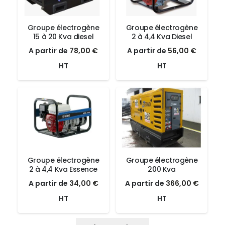
Groupe électrogène
Groupe électrogène
15 à 20 Kva diesel
2 à 4,4 Kva Diesel
Le
Le
Le
Le
A partir de
78,00
€
A partir de
56,00
€
prix
prix
prix
prix
HT
HT
initial
actuel
initial
actuel
était :
est :
était :
est :
78,00 €.
78,00 €.
56,00 €.
56,00 €
Groupe électrogène
Groupe électrogène
2 à 4,4 Kva Essence
200 Kva
Le
Le
Le
Le
A partir de
34,00
€
A partir de
366,00
€
prix
prix
prix
prix
HT
HT
initial
actuel
initial
actuel