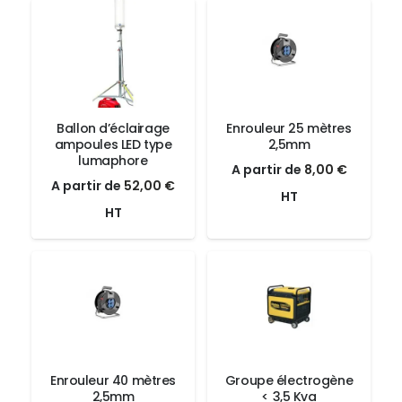
Ballon d’éclairage
Enrouleur 25 mètres
ampoules LED type
2,5mm
lumaphore
Le
Le
A partir de
8,00
€
Le
Le
A partir de
52,00
€
prix
prix
HT
prix
prix
HT
initial
actuel
initial
actuel
était :
est :
était :
est :
8,00 €.
8,00 €.
52,00 €.
52,00 €.
Enrouleur 40 mètres
Groupe électrogène
2,5mm
< 3,5 Kva