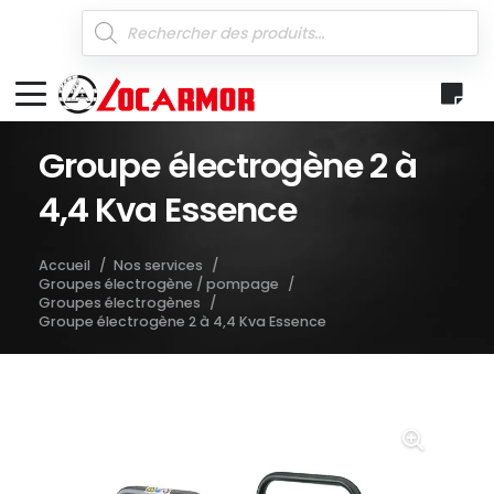
Recherche
de
produits
Groupe électrogène 2 à
4,4 Kva Essence
Accueil
/
Nos services
/
Groupes électrogène / pompage
/
Groupes électrogènes
/
Groupe électrogène 2 à 4,4 Kva Essence