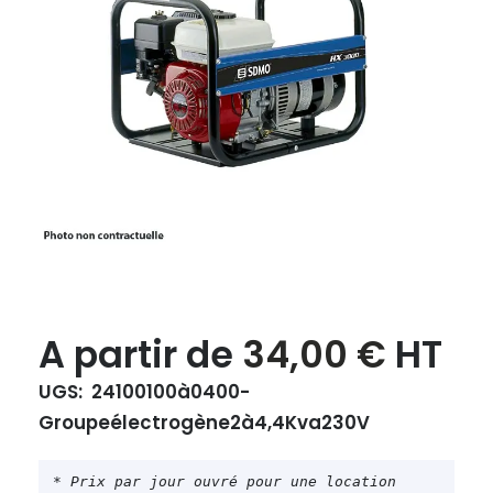
Le
Le
A partir de
34,00
€
HT
prix
prix
UGS:
24100100à0400-
initial
actue
Groupeélectrogène2à4,4Kva230V
était :
est :
34,00 €.
34,00
* Prix par jour ouvré pour une location 